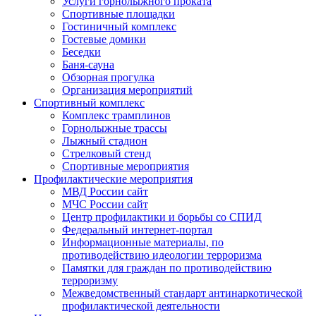
Услуги горнолыжного проката
Спортивные площадки
Гостиничный комплекс
Гостевые домики
Беседки
Баня-сауна
Обзорная прогулка
Организация мероприятий
Спортивный комплекс
Комплекс трамплинов
Горнолыжные трассы
Лыжный стадион
Стрелковый стенд
Спортивные мероприятия
Профилактические мероприятия
МВД России сайт
МЧС России сайт
Центр профилактики и борьбы со СПИД
Федеральный интернет-портал
Информационные материалы, по
противодействию идеологии терроризма
Памятки для граждан по противодействию
терроризму
Межведомственный стандарт антинаркотической
профилактической деятельности