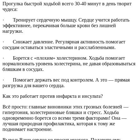
Прогулка быстрой ходьбой всего 30-40 минут в день творит
чудеса:
· Тренирует сердечную мышцу. Сердце учится работать
эффективнее, перекачивая больше крови без лишней
нагрузки.
· Снижает давление. Регулярная активность помогает
сосудам оставаться эластичными и расслабленными.
· Борется с «плохим» холестерином. Ходьба помогает
нормализовать уровень холестерина, не давая образовываться
бляшкам в сосудах.
· Помогает держать вес под контролем. А это — прямая
разгрузка для вашего сердца.
Как это работает против инфаркта и инсульта?
Всё просто: главные виновники этих грозных болезней —
гипертония, холестериновые бляшки и стресс. Ходьба
одновременно борется со всеми тремя факторами! Она —
лучшая природная профилактика, которая к тому же
поднимает настроение.
Вывод: Ваше сердце не просит многого. Подарите ему