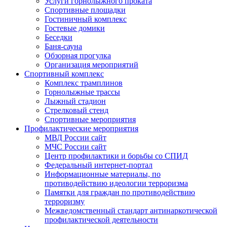
Услуги горнолыжного проката
Спортивные площадки
Гостиничный комплекс
Гостевые домики
Беседки
Баня-сауна
Обзорная прогулка
Организация мероприятий
Спортивный комплекс
Комплекс трамплинов
Горнолыжные трассы
Лыжный стадион
Стрелковый стенд
Спортивные мероприятия
Профилактические мероприятия
МВД России сайт
МЧС России сайт
Центр профилактики и борьбы со СПИД
Федеральный интернет-портал
Информационные материалы, по
противодействию идеологии терроризма
Памятки для граждан по противодействию
терроризму
Межведомственный стандарт антинаркотической
профилактической деятельности